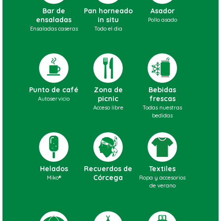
Bar de
Pan horneado
Asador
ensaladas
in situ
Pollo asado
Ensaladas caseras
Todo el dia
Punto de café
Zona de
Bebidas
picnic
frescas
Autoservicio
Acceso libre
Todas nuestras
bedidas
Helados
Recuerdos de
Textiles
C
ó
rcega
Miko®
Ropa y accesorios
de verano