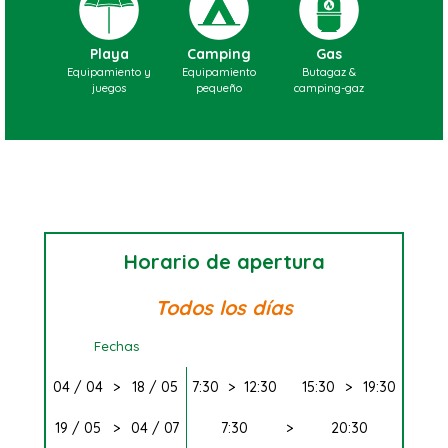
Playa
Camping
Gas
Equipamiento y
Equipamiento
Butagaz &
juegos
pequeño
camping-gaz
Horario de apertura
Todos los días
Fechas
04 / 04
>
18 / 05
7:30
>
12:30
15:30
>
19:30
19 / 05
>
04 / 07
7:30
>
20:30