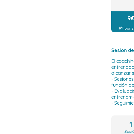
9
€
9
por s
Sesión de
El coachin
entrenador
alcanzar s
- Sesione
función de
- Evaluaci
entrenami
- Seguimie
1
Sesi