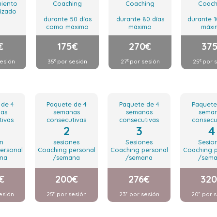
iento
Coaching
Coaching
Coach
izado
durante 50 días
durante 80 días
durante 1
como máximo
máximo
máxi
€
175€
270€
37
esión
35
por sesión
27
por sesión
25
por 
€
€
€
 de 4
Paquete de 4
Paquete de 4
Paquete
as
semanas
semanas
sema
tivas
consecutivas
consecutivas
consecu
2
3
4
ón
sesiones
Sesiones
Sesio
ersonal
Coaching personal
Coaching personal
Coaching p
na
/semana
/semana
/sem
€
200€
276€
32
esión
25
por sesión
23
por sesión
20
por s
€
€
€