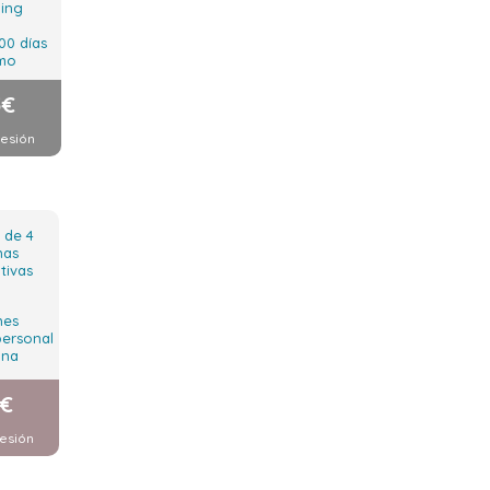
ing
00 días
mo
5€
sesión
 de 4
nas
tivas
nes
ersonal
ana
0€
esión