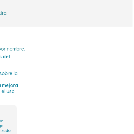
ita.
 por nombre.
s del
sobre la
a mejora
 el uso
ón
yo
lizado