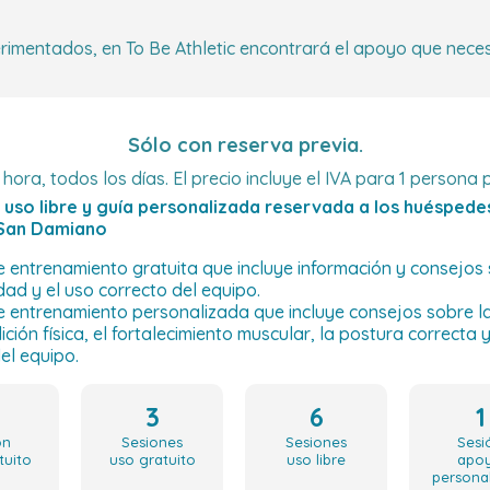
rimentados, en To Be Athletic encontrará el apoyo que neces
Sólo con reserva previa.
 hora, todos los días. El precio incluye el IVA para 1 persona
 uso libre y guía personalizada reservada a los huéspede
San Damiano
e entrenamiento gratuita que incluye información y consejos 
dad y el uso correcto del equipo.
de entrenamiento personalizada que incluye consejos sobre l
ición física, el fortalecimiento muscular, la postura correcta y
el equipo.
3
6
1
ón
Sesiones
Sesiones
Sesi
tuito
uso gratuito
uso libre
apo
persona