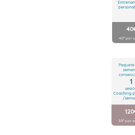
Entrenam
personal
40
40
por s
€
Paquete
seman
consecu
1
sesi
Coaching p
/sema
120
30
por s
€