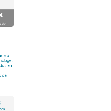
€
esión
rle a
ncluye :
das en
s de
5
nes