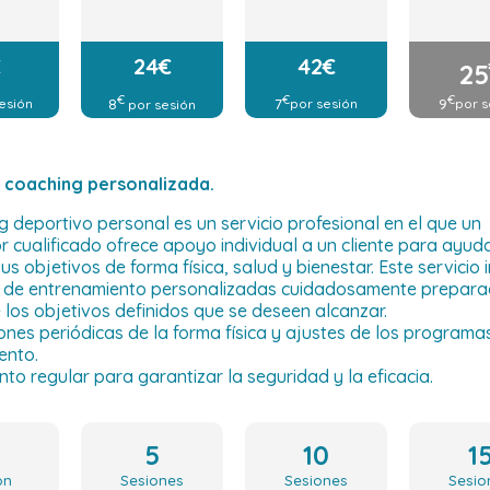
€
24€
42€
25
€
€
€
8
7
9
esión
por sesión
por sesión
por s
 coaching personalizada.
g deportivo personal es un servicio profesional en el que un
 cualificado ofrece apoyo individual a un cliente para ayuda
us objetivos de forma física, salud y bienestar. Este servicio i
s de entrenamiento personalizadas cuidadosamente prepara
 los objetivos definidos que se deseen alcanzar.
ones periódicas de la forma física y ajustes de los programa
ento.
nto regular para garantizar la seguridad y la eficacia.
5
10
1
ón
Sesiones
Sesiones
Sesio