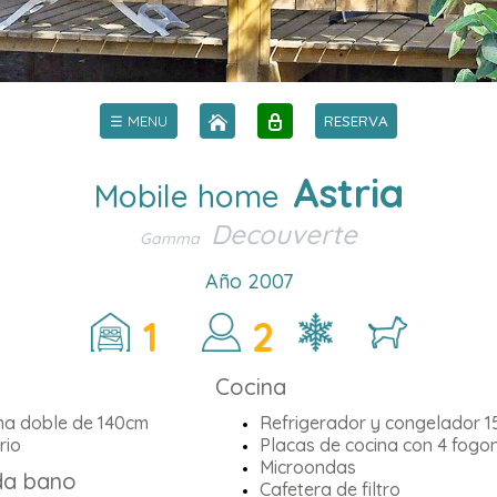
☰ MENU
RESERVA
Astria
Mobile home
Decouverte
Gamma
Año 2007
1
2
Cocina
ma doble de 140cm
Refrigerador y congelador 1
rio
Placas de cocina con 4 fogo
Microondas
da bano
Cafetera de filtro