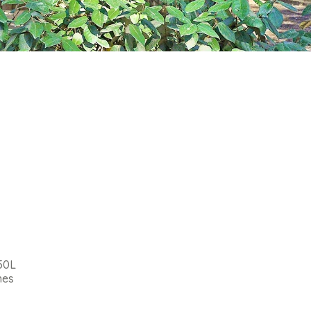
50L
nes