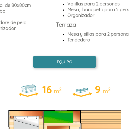
Vajillas para 2 personas
a de 80x80cm
Mesa, banqueta para 2 per
bo
Organizador
dore de pelo
Terraza
nizador
Mesa y sillas para 2 persona
Tendedero
EQUIPO
16
9
2
2
m
m